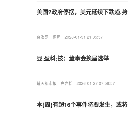
美国?政府停摆，美元延续下跌趋,势
台海网
杨照
2026-01-31 21:35:57
显.盈科;技：董事会换届选举
楚天都市报
白岩松
2026-01-27 07:58:57
本{周}有超16个事件将要发生，或