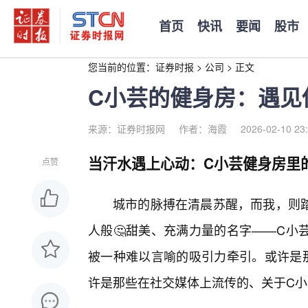
首页
快讯
要闻
股市
您当前的位置：
证券时报
>
公司
>
正文
C小芸的健身房：遇见
来源：证券时报网
作者：海霞
2026-02-10 23
当汗水遇上心动：C小芸健身房里
点赞
城市的脉搏在清晨苏醒，而我，则踏
人般🤔甜美、充满力量的名字——C小
被一种难以言喻的吸引力牵引。或许是那
许是那些在社交媒体上流传的、关于C