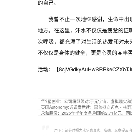
的自己。
我曾不止一次地💡感谢，生命中出
地方。在这里，汗水不仅仅是疲惫的证
次呼吸，都充满了对生活的热爱和对未
不仅仅是身体的健全，更是心灵的🔥丰
活动：【
8cjVGdkyAuHwSRRkeCZXbTJ
华?星创业：公司将继续对:于元宇宙、虚拟现实
英国Autonomy;诉讼案后续：惠普拟向迈克・林
永和股份：2025年半年度净,利润约2.71亿元，同比
声明：证券时报力求信息真实、准确，文章提及内