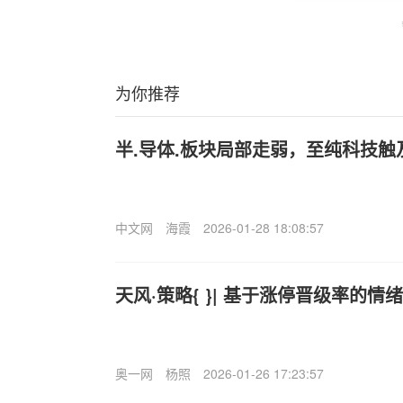
为你推荐
半.导体.板块局部走弱，至纯科技触
中文网
海霞
2026-01-28 18:08:57
天风·策略{ }| 基于涨停晋级率的
奥一网
杨照
2026-01-26 17:23:57