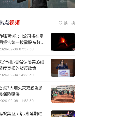
热点
视频
换一换
乔锋智‘能’：!公司将在定
期报告统一披露股东数量
相关信息
2026-02-06 07:57:59
央:行{报}告强调落实落细
适度宽松的货币政策
2026-02-04 14:38:59
香港?大埔火灾或触发多
类保险赔偿
2026-02-08 11:53:59
蚂蚁集;团<考>虑延期耀