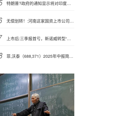
特朗普?政府的通知显示将对印度征收50%关税
无偿划转！:河南这家国资上市公司第二大股东将变更
上市后:三季报首亏，新诺威转型“阵痛”
菲,沃泰（688,371）2025年中报简析：营收净利润同比双双增长，盈利能力上升