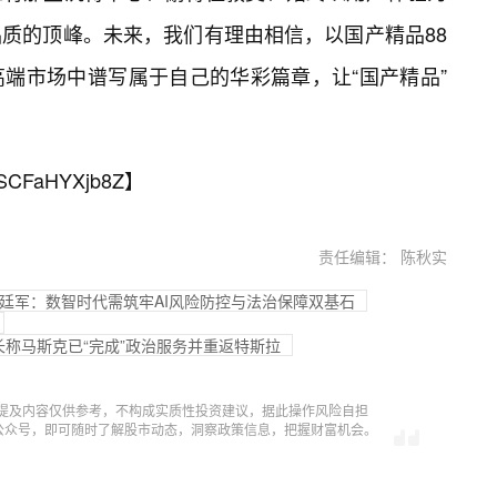
质的顶峰。未来，我们有理由相信，以国产精品88
端市场中谱写属于自己的华彩篇章，让“国产精品”
SCFaHYXjb8Z
】
责任编辑： 陈秋实
问赵廷军：数智时代需筑牢AI风险防控与法治保障双基石
事长称马斯克已“完成”政治服务并重返特斯拉
提及内容仅供参考，不构成实质性投资建议，据此操作风险自担
信公众号，即可随时了解股市动态，洞察政策信息，把握财富机会。