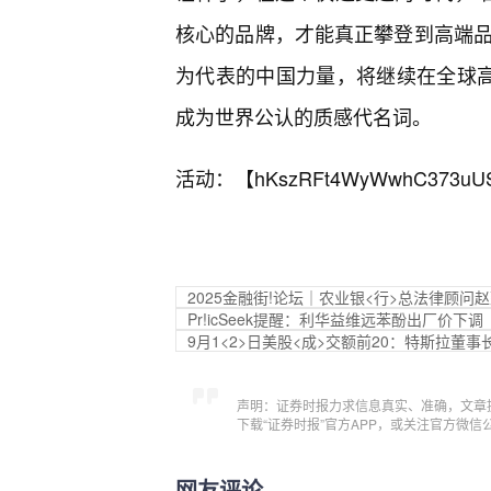
核心的品牌，才能真正攀登到高端品
为代表的中国力量，将继续在全球高
成为世界公认的质感代名词。
活动：【
hKszRFt4WyWwhC373uU
2025金融街!论坛｜农业银<行>总法律顾
Pr!ic
Seek提醒：利华益维远苯酚出厂价下调
9月1<2>日美股<成>交额前20：特斯拉董
声明：证券时报力求信息真实、准确，文章
下载“证券时报”官方APP，或关注官方微
网友评论