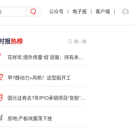
公众号
电子报
客户端
时报
热榜
换一换
花样年;境外债重‘组’进展：持有未偿还债务金额77.33%的债权人已加入重组支持协议
甲?醇动力+风帆！这型船开工
国元证券去?年IP!O承销项目“变脸”比例高达67% 某重组标的财务造假有迹可循却未察觉|投行排雷
房地;产板块震荡下挫